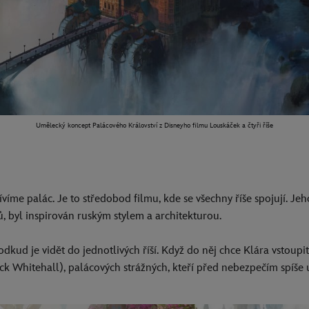
Umělecký koncept Palácového Království z Disneyho filmu Louskáček a čtyři říše
ívíme palác. Je to středobod filmu, kde se všechny říše spojují. Je
 byl inspirován ruským stylem a architekturou.
 odkud je vidět do jednotlivých říší. Když do něj chce Klára vstoupi
ck Whitehall), palácových strážných, kteří před nebezpečím spíše u