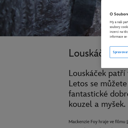
O Soubor
My a naši par
soubory cooki
inzerci na tě
informace se 
Louskáček a č
Spravova
Louskáček patří
Letos se můžete
fantastické dobr
kouzel a myšek.
Mackenzie Foy hraje ve filmu