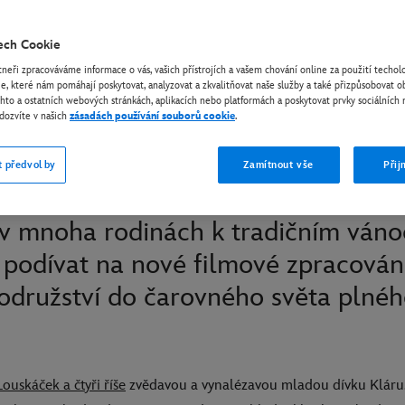
ech Cookie
tneři zpracováváme informace o vás, vašich přístrojích a vašem chování online za použití techolo
e, které nám pomáhají poskytovat, analyzovat a zkvalitňovat naše služby a také přizpůsobovat 
chto a ostatních webových stránkách, aplikacích nebo platformách a poskytovat prvky sociálních 
dozvíte v našich
zásadách používání souborů cookie
.
tyři říše: Prozkoumejte říše
t předvolby
Zamítnout vše
Přij
 v mnoha rodinách k tradičním ván
 podívat na nové filmové zpracován
odružství do čarovného světa plnéh
Louskáček a čtyři říše
zvědavou a vynalézavou mladou dívku Kláru. J