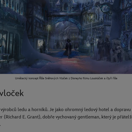
Umělecký koncept Říše Sněhových Vloček z Disneyho filmu Louskáček a čtyři říše
vloček
, výrobců ledu a horníků. Je jako ohromný ledový hotel a dopravu 
ver (Richard E. Grant), dobře vychovaný gentleman, který je přátelš
.