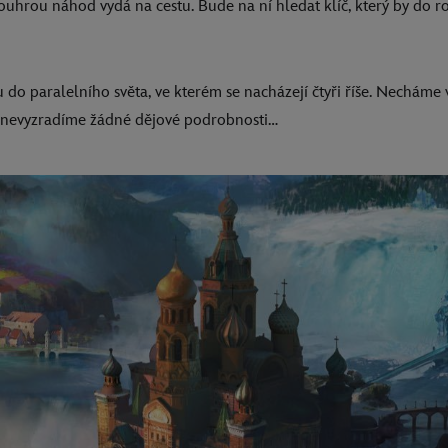
uhrou náhod vydá na cestu. Bude na ní hledat klíč, který by do r
 do paralelního světa, ve kterém se nacházejí čtyři říše. Necháme
 nevyzradíme žádné dějové podrobnosti…