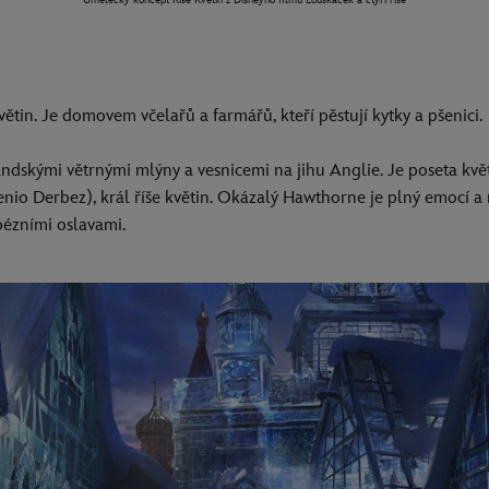
Umělecký koncept Říše Květin z Disneyho filmu Louskáček a čtyři říše
květin. Je domovem včelařů a farmářů, kteří pěstují kytky a pšenici.
andskými větrnými mlýny a vesnicemi na jihu Anglie. Je poseta kv
nio Derbez), král říše květin. Okázalý Hawthorne je plný emocí a 
pézními oslavami.