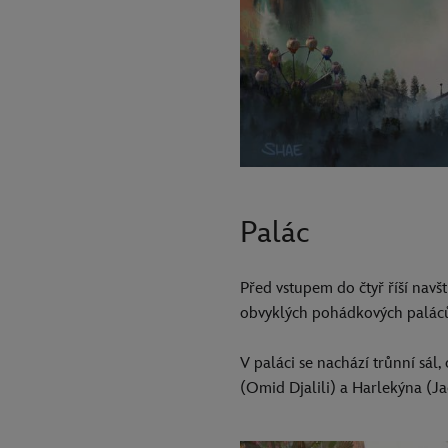
Palác
Před vstupem do čtyř říší navšt
obvyklých pohádkových paláců,
V paláci se nachází trůnní sál,
(Omid Djalili) a Harlekýna (Ja