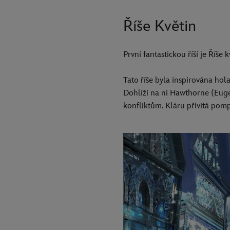
Říše Květin
První fantastickou říší je Říše 
Tato říše byla inspirována hol
Dohlíží na ni Hawthorne (Euge
konfliktům. Kláru přivítá pom