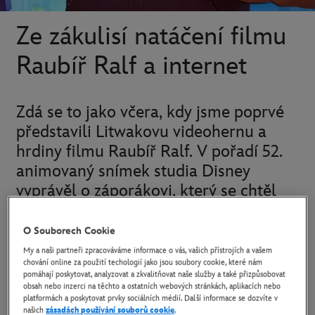
Ze zákulisí natáčení filmu
Raubíř Ralf a internet
Zdá se to jako včera, kdy jsme poprvé
představili Litwakovu videohernu a
hrdiny filmu Raubíř Ralf. V pořadí 52.
animovaný snímek studia Disney
vyprávěl o záporákovi, který se chtěl
stát hrdinou.
O Souborech Cookie
Proto se Ralf vydá za slávou a medailí za hrdinství. Na své
My a naši partneři zpracováváme informace o vás, vašich přístrojích a vašem
chování online za použití techologií jako jsou soubory cookie, které nám
cestě nečekaně potká Vanilopku, blikající princeznu, která
pomáhají poskytovat, analyzovat a zkvalitňovat naše služby a také přizpůsobovat
obsah nebo inzerci na těchto a ostatních webových stránkách, aplikacích nebo
by moc chtěla závodit ve hře Cukr Káry. A ti dva se
platformách a poskytovat prvky sociálních médií. Další informace se dozvíte v
postupem času stanou nejlepšími kamarády.
našich
zásadách používání souborů cookie
.