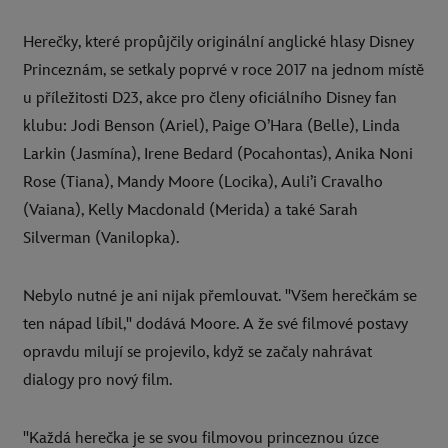
Herečky, které propůjčily originální anglické hlasy Disney
Princeznám, se setkaly poprvé v roce 2017 na jednom místě
u příležitosti D23, akce pro členy oficiálního Disney fan
klubu: Jodi Benson (Ariel), Paige O’Hara (Belle), Linda
Larkin (Jasmína), Irene Bedard (Pocahontas), Anika Noni
Rose (Tiana), Mandy Moore (Locika), Auli’i Cravalho
(Vaiana), Kelly Macdonald (Merida) a také Sarah
Silverman (Vanilopka).
Nebylo nutné je ani nijak přemlouvat. "Všem herečkám se
ten nápad líbil," dodává Moore. A že své filmové postavy
opravdu milují se projevilo, když se začaly nahrávat
dialogy pro nový film.
"Každá herečka je se svou filmovou princeznou úzce